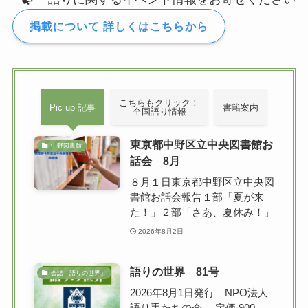
掲載について 詳しくはこちらから
こちらもクリック！
Pic up 記事
書籍案内
全国語り情報
東京都中野区立中央図書館お
中野図書館
話会 8月
８月１日東京都中野区立中央図
書館お話会報告１部「夏が来
た！」２部「さあ、夏休み！」
2026年8月2日
語りの世界 81号
会誌「語りの世界」
2026年8月1日発行 NPO法人
語り手たちの会 定価 900