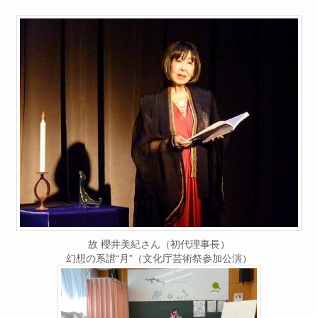
故 櫻井美紀さん（初代理事長）
幻想の系譜“月”（文化庁芸術祭参加公演）