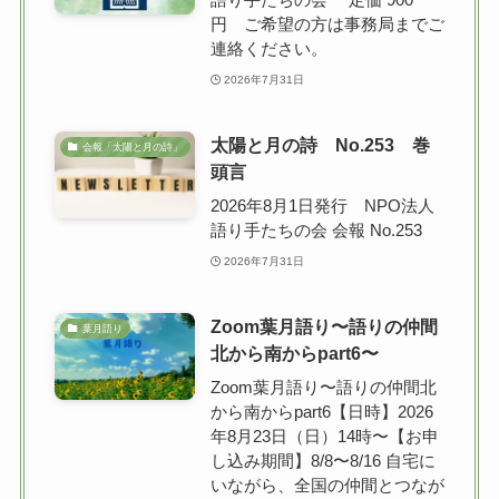
円 ご希望の方は事務局までご
連絡ください。
2026年7月31日
太陽と月の詩 No.253 巻
会報「太陽と月の詩」
頭言
2026年8月1日発行 NPO法人
語り手たちの会 会報 No.253
2026年7月31日
Zoom葉月語り〜語りの仲間
葉月語り
北から南からpart6〜
Zoom葉月語り〜語りの仲間北
から南からpart6【日時】2026
年8月23日（日）14時〜【お申
し込み期間】8/8〜8/16 自宅に
いながら、全国の仲間とつなが