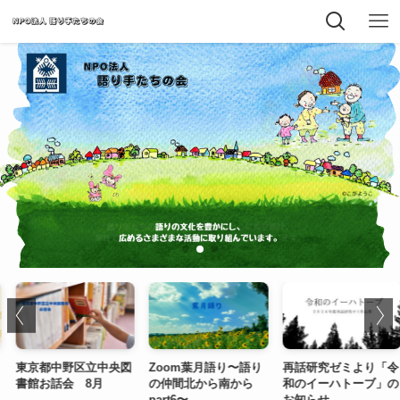
東京都中野区立中央図
Zoom葉月語り〜語り
再話研究ゼミより「令
書館お話会 8月
の仲間北から南から
和のイーハトーブ」の
part6〜
お知らせ