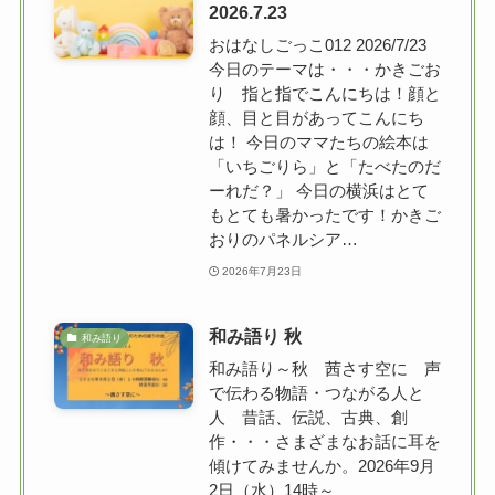
2026.7.23
おはなしごっこ012 2026/7/23
今日のテーマは・・・かきごお
り 指と指でこんにちは！顔と
顔、目と目があってこんにち
は！ 今日のママたちの絵本は
「いちごりら」と「たべたのだ
ーれだ？」 今日の横浜はとて
もとても暑かったです！かきご
おりのパネルシア…
2026年7月23日
和み語り 秋
和み語り
和み語り～秋 茜さす空に 声
で伝わる物語・つながる人と
人 昔話、伝説、古典、創
作・・・さまざまなお話に耳を
傾けてみませんか。2026年9月
2日（水）14時～