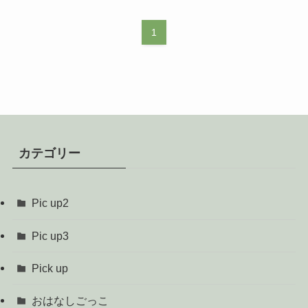
1
カテゴリー
Pic up2
Pic up3
Pick up
おはなしごっこ