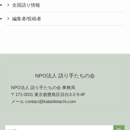
全国語り情報
編集者/投稿者
NPO法人 語り手たちの会
NPO法人 語り手たちの会 事務局
〒171-0031 東京都豊島区目白3-2-9-4F
メール contact@kataritetachi.com