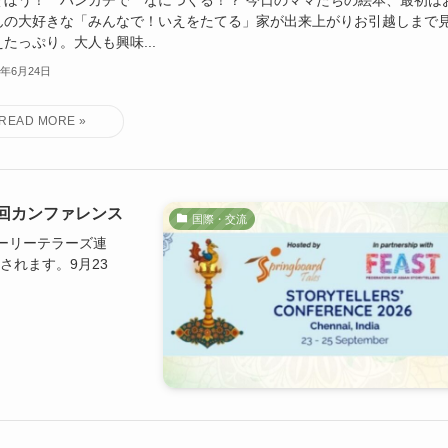
そぼう！ ハンカチで なにつくる！？ 今日のママたちの絵本、最初は
んの大好きな「みんなで！いえをたてる」家が出来上がりお引越しまで
たっぷり。大人も興味...
6年6月24日
5回カンファレンス
国際・交流
トーリーテラーズ連
されます。9月23