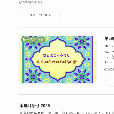
2026年5月17日
第5
全国語り情報
NO
んか
いこと
12:5
202
水無月語り 2026
東京都西多摩郡日の出町〈語りの会あかいろうそく〉より