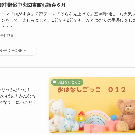
都中野区中央図書館お話会６月
テーマ『雨がすき』２部テーマ『そらを見上げて』空き時間に、お天気
ケンをして、楽しみました。1部でも2部でも、かたつむりの手遊びをし
。・・・
6年6月7日
おはなしごっこ
ちゅーりっぷさいた！
ないばあ！みんなも
でなで にっこり」