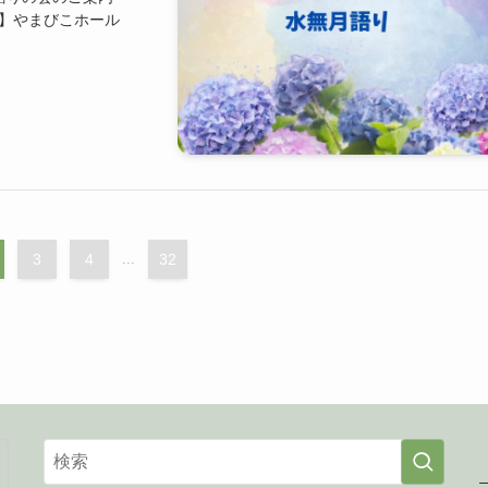
会場】やまびこホール
3
4
...
32