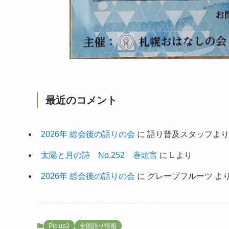
最近のコメント
2026年 総会後の語りの会
に
語り普及スタッフより
太陽と月の詩 No.252 巻頭言
に
L
より
2026年 総会後の語りの会
に
グレープフルーツ
よ
Pic up2
全国語り情報