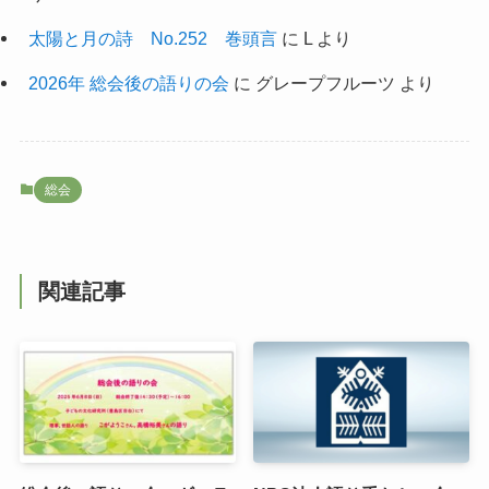
太陽と月の詩 No.252 巻頭言
に
L
より
2026年 総会後の語りの会
に
グレープフルーツ
より
総会
関連記事