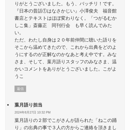
りがとうございました。もう、バッチリ！です。
『日本の昔話①はなさかじい』小澤俊夫 福音館
書店とテキストはほぼ変わりなく。「つがるむか
しこ集」斎藤正 同刊行会 も早く読んでみた
い。
ただ、わたし自身は２０年前仲間に聴いた語りを
そこから温めてきたので、これから出典をどのよ
うにするのが正解なのかなあと考え中です。みな
さま、そして、葉月語りスタッフのみなさま、温
かいコメントをありがとうございました。こがよ
うこ
返信
葉月語り担当
2024年8月27日 10:32 PM
葉月語りの２部でこがさんが語られた「ねこの踊
り」の出典の事で３人の方からご連絡を頂きまし