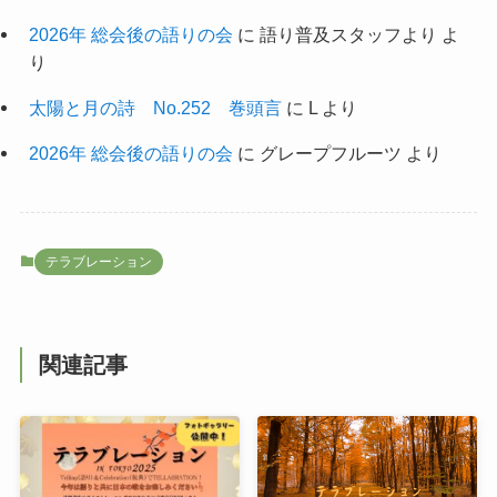
2026年 総会後の語りの会
に
語り普及スタッフより
よ
り
太陽と月の詩 No.252 巻頭言
に
L
より
2026年 総会後の語りの会
に
グレープフルーツ
より
テラブレーション
関連記事