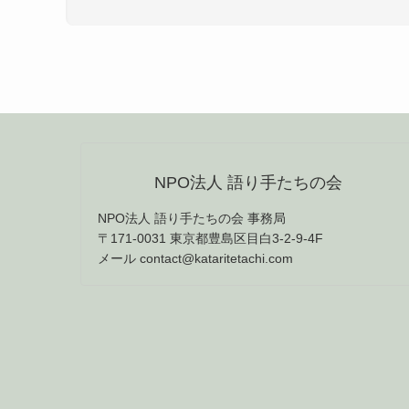
NPO法人 語り手たちの会
NPO法人 語り手たちの会 事務局
〒171-0031 東京都豊島区目白3-2-9-4F
メール contact@kataritetachi.com