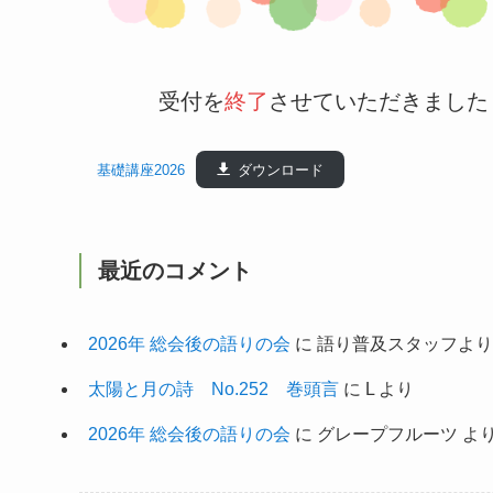
受付を
終了
させていただきました
基礎講座2026
ダウンロード
最近のコメント
2026年 総会後の語りの会
に
語り普及スタッフより
太陽と月の詩 No.252 巻頭言
に
L
より
2026年 総会後の語りの会
に
グレープフルーツ
よ