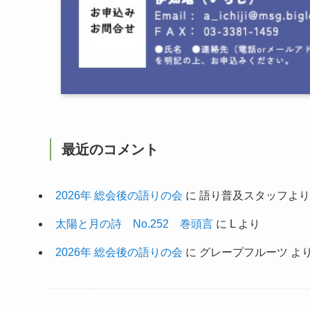
最近のコメント
2026年 総会後の語りの会
に
語り普及スタッフより
太陽と月の詩 No.252 巻頭言
に
L
より
2026年 総会後の語りの会
に
グレープフルーツ
よ