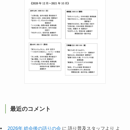
最近のコメント
2026年 総会後の語りの会
に
語り普及スタッフより
よ