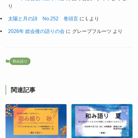
り
太陽と月の詩 No.252 巻頭言
に
L
より
2026年 総会後の語りの会
に
グレープフルーツ
より
和み語り
関連記事