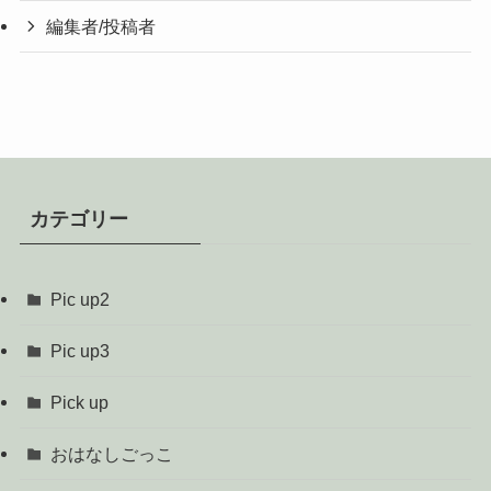
編集者/投稿者
カテゴリー
Pic up2
Pic up3
Pick up
おはなしごっこ