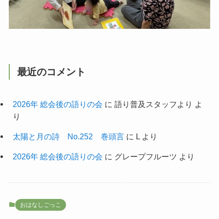
最近のコメント
2026年 総会後の語りの会
に
語り普及スタッフより
よ
り
太陽と月の詩 No.252 巻頭言
に
L
より
2026年 総会後の語りの会
に
グレープフルーツ
より
おはなしごっこ